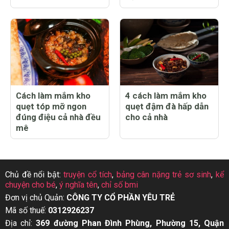
Cách làm mắm kho
4 cách làm mắm kho
quẹt tóp mỡ ngon
quẹt đậm đà hấp dẫn
đúng điệu cả nhà đều
cho cả nhà
mê
Chủ đề nổi bật:
truyện cổ tích
,
bảng cân nặng trẻ sơ sinh
,
kể
chuyện cho bé
,
ý nghĩa tên
,
chỉ số bmi
Đơn vị chủ Quản:
CÔNG TY CỔ PHẦN YÊU TRẺ
Mã số thuế:
0312926237
Địa chỉ:
369 đường Phan Đình Phùng, Phường 15, Quận