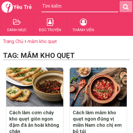
Yêu Trẻ
DANH MỤC
ĐỌC TRUYỆN
THÀNH VIÊN
Trang Chủ
mắm kho quẹt
TAG: MẮM KHO QUẸT
Cách làm cơm cháy
Cách làm mắm kho
kho quẹt giòn ngon
quẹt ngon đúng vị
đậm đà ăn hoài không
miền Nam cho chị em
chán
bỏ túi