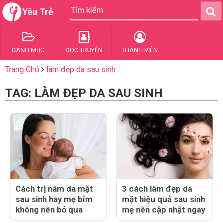
Yêu Trẻ
DANH MỤC
ĐỌC TRUYỆN
THÀNH VIÊN
Trang Chủ
làm đẹp da sau sinh
TAG: LÀM ĐẸP DA SAU SINH
Cách trị nám da mặt
3 cách làm đẹp da
sau sinh hay mẹ bỉm
mặt hiệu quả sau sinh
không nên bỏ qua
mẹ nên cập nhật ngay