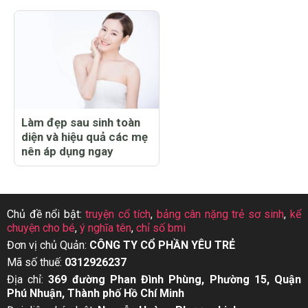
Làm đẹp sau sinh toàn
diện và hiệu quả các mẹ
nên áp dụng ngay
Chủ đề nổi bật:
truyện cổ tích
,
bảng cân nặng trẻ sơ sinh
,
kể
chuyện cho bé
,
ý nghĩa tên
,
chỉ số bmi
Đơn vị chủ Quản:
CÔNG TY CỔ PHẦN YÊU TRẺ
Mã số thuế:
0312926237
Địa chỉ:
369 đường Phan Đình Phùng, Phường 15, Quận
Phú Nhuận, Thành phố Hồ Chí Minh