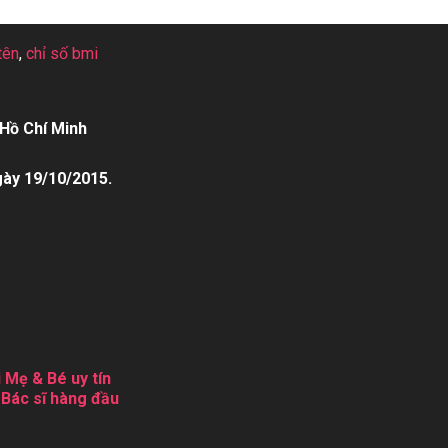
tên
,
chỉ số bmi
Hồ Chí Minh
gày 19/10/2015.
 Mẹ & Bé uy tín
 Bác sĩ hàng đầu