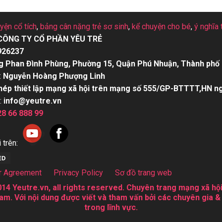
uyện cổ tích
,
bảng cân nặng trẻ sơ sinh
,
kể chuyện cho bé
,
ý nghĩa 
CÔNG TY CỔ PHẦN YÊU TRẺ
926237
g Phan Đình Phùng, Phường 15, Quận Phú Nhuận, Thành phố 
:
Nguyễn Hoàng Phượng Linh
hép thiết lập mạng xã hội trên mạng số 555/GP-BTTTT,HN n
:
info@yeutre.vn
28 66 888 99
 trên:
r Agreement
Privacy Policy
Sơ đồ trang web
14 Yeutre.vn, all rights reserved. Chuyên trang mạng xã hội
am. Với nội dung được viết và tham vấn bởi các chuyên gia &
trong lĩnh vực.