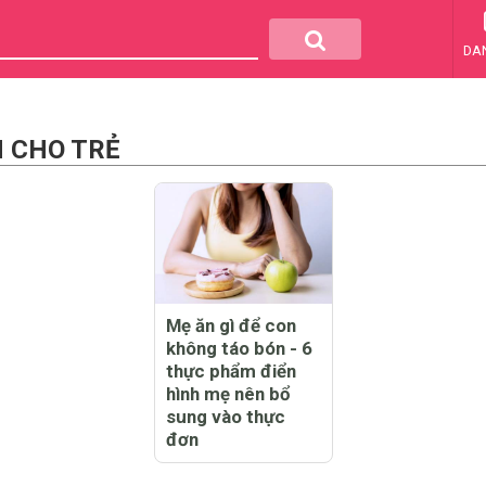
DA
N CHO TRẺ
Mẹ ăn gì để con
không táo bón - 6
thực phẩm điển
hình mẹ nên bổ
sung vào thực
đơn