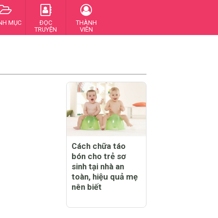
NH MỤC
ĐỌC
THÀNH
TRUYỆN
VIÊN
Cách chữa táo
bón cho trẻ sơ
sinh tại nhà an
toàn, hiệu quả mẹ
nên biết