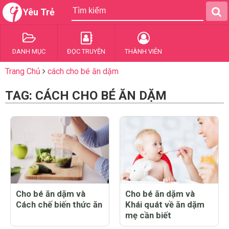
Yêu Trẻ
DANH MỤC
ĐỌC TRUYỆN
THÀNH VIÊN
Trang Chủ
cách cho bé ăn dặm
TAG: CÁCH CHO BÉ ĂN DẶM
Cho bé ăn dặm và
Cho bé ăn dặm và
Cách chế biến thức ăn
Khái quát về ăn dặm
mẹ cần biết