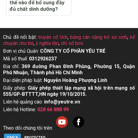
thế nào để bổ sung đầy
đủ chất dinh dưỡng?
Chủ đề nổi bật:
truyện cổ tích
,
bảng cân nặng trẻ sơ sinh
,
kể
chuyện cho bé
,
ý nghĩa tên
,
chỉ số bmi
Đơn vị chủ Quản:
CÔNG TY CỔ PHẦN YÊU TRẺ
Mã số thuế:
0312926237
Địa chỉ:
369 đường Phan Đình Phùng, Phường 15, Quận
Phú Nhuận, Thành phố Hồ Chí Minh
Đại diện pháp luật:
Nguyễn Hoàng Phượng Linh
Giấy phép:
Giấy phép thiết lập mạng xã hội trên mạng số
555/GP-BTTTT,HN ngày 19/10/2015.
Liên hệ quảng cáo:
info@yeutre.vn
Liên hệ Hotline:
028 66 888 99
Theo dõi chúng tôi trên: