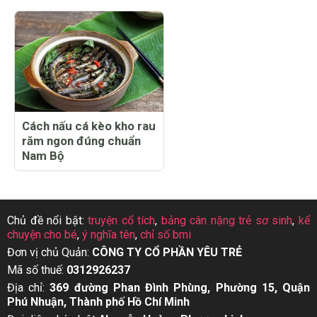
Cách nấu cá kèo kho rau
răm ngon đúng chuẩn
Nam Bộ
Chủ đề nổi bật:
truyện cổ tích
,
bảng cân nặng trẻ sơ sinh
,
kể
chuyện cho bé
,
ý nghĩa tên
,
chỉ số bmi
Đơn vị chủ Quản:
CÔNG TY CỔ PHẦN YÊU TRẺ
Mã số thuế:
0312926237
Địa chỉ:
369 đường Phan Đình Phùng, Phường 15, Quận
Phú Nhuận, Thành phố Hồ Chí Minh