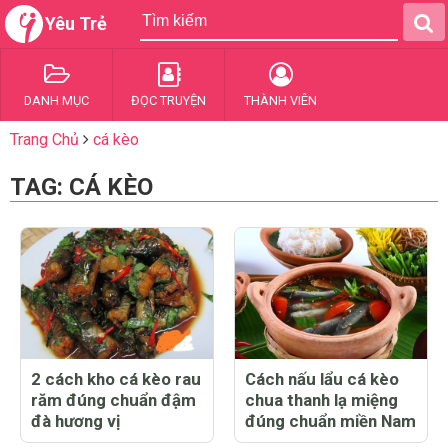
Yêu Trẻ
DANH MỤC
ĐỌC TRUYỆN
THÀNH VIÊN
Trang Chủ
cá kèo
TAG: CÁ KÈO
2 cách kho cá kèo rau
Cách nấu lẩu cá kèo
răm đúng chuẩn đậm
chua thanh lạ miệng
đà hương vị
đúng chuẩn miền Nam