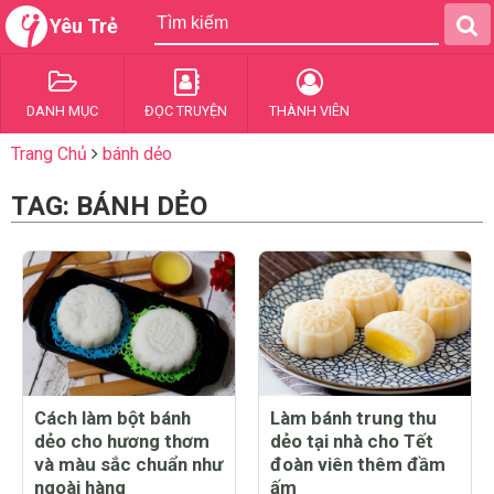
Yêu Trẻ
DANH MỤC
ĐỌC TRUYỆN
THÀNH VIÊN
Trang Chủ
bánh dẻo
TAG: BÁNH DẺO
Cách làm bột bánh
Làm bánh trung thu
dẻo cho hương thơm
dẻo tại nhà cho Tết
và màu sắc chuẩn như
đoàn viên thêm đầm
ngoài hàng
ấm