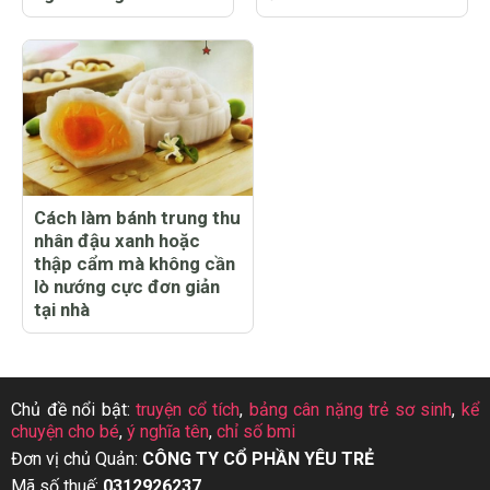
Cách làm bánh trung thu
nhân đậu xanh hoặc
thập cẩm mà không cần
lò nướng cực đơn giản
tại nhà
Chủ đề nổi bật:
truyện cổ tích
,
bảng cân nặng trẻ sơ sinh
,
kể
chuyện cho bé
,
ý nghĩa tên
,
chỉ số bmi
Đơn vị chủ Quản:
CÔNG TY CỔ PHẦN YÊU TRẺ
Mã số thuế:
0312926237