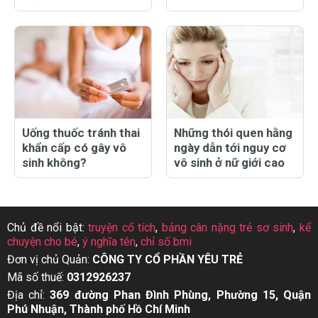
Uống thuốc tránh thai
Những thói quen hằng
khẩn cấp có gây vô
ngày dẫn tới nguy cơ
sinh không?
vô sinh ở nữ giới cao
Chủ đề nổi bật:
truyện cổ tích
,
bảng cân nặng trẻ sơ sinh
,
kể
chuyện cho bé
,
ý nghĩa tên
,
chỉ số bmi
Đơn vị chủ Quản:
CÔNG TY CỔ PHẦN YÊU TRẺ
Mã số thuế:
0312926237
Địa chỉ:
369 đường Phan Đình Phùng, Phường 15, Quận
Phú Nhuận, Thành phố Hồ Chí Minh