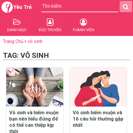
Yêu Trẻ
DANH MỤC
ĐỌC TRUYỆN
THÀNH VIÊN
Trang Chủ
vô sinh
TAG: VÔ SINH
Vô sinh và hiếm muộn
Vô sinh hiếm muộn và
bạn nên hiểu đúng để
16 câu hỏi thường gặp
có thể can thiệp kịp
nhất
thời