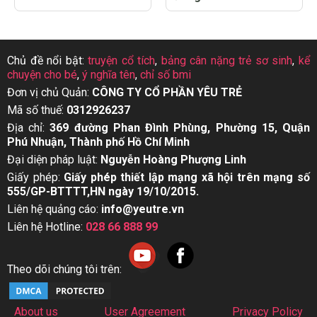
Chủ đề nổi bật:
truyện cổ tích
,
bảng cân nặng trẻ sơ sinh
,
kể
chuyện cho bé
,
ý nghĩa tên
,
chỉ số bmi
Đơn vị chủ Quản:
CÔNG TY CỔ PHẦN YÊU TRẺ
Mã số thuế:
0312926237
Địa chỉ:
369 đường Phan Đình Phùng, Phường 15, Quận
Phú Nhuận, Thành phố Hồ Chí Minh
Đại diện pháp luật:
Nguyễn Hoàng Phượng Linh
Giấy phép:
Giấy phép thiết lập mạng xã hội trên mạng số
555/GP-BTTTT,HN ngày 19/10/2015.
Liên hệ quảng cáo:
info@yeutre.vn
Liên hệ Hotline:
028 66 888 99
Theo dõi chúng tôi trên:
About us
User Agreement
Privacy Policy