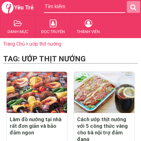
Yêu Trẻ
DANH MỤC
ĐỌC TRUYỆN
THÀNH VIÊN
Trang Chủ
ướp thịt nướng
TAG: ƯỚP THỊT NƯỚNG
Làm đồ nướng tại nhà
Cách ướp thịt nướng
rất đơn giản và bảo
với 5 công thức vàng
đảm ngon
cho bà nội trợ đảm
đang