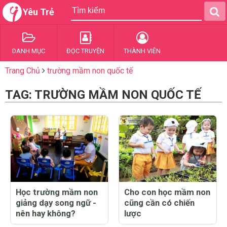
Yêu Trẻ
DANH MỤC
ĐỌC TRUYỆN
THÀNH VIÊN
Trang Chủ
trường mầm non quốc tế
TAG: TRƯỜNG MẦM NON QUỐC TẾ
Học trường mầm non
Cho con học mầm non
giảng dạy song ngữ -
cũng cần có chiến
nên hay không?
lược