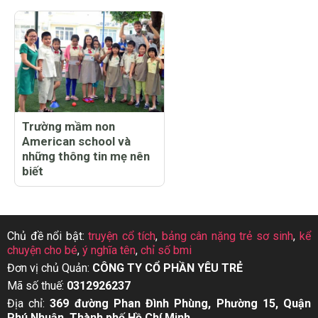
Trường mầm non
American school và
những thông tin mẹ nên
biết
Chủ đề nổi bật:
truyện cổ tích
,
bảng cân nặng trẻ sơ sinh
,
kể
chuyện cho bé
,
ý nghĩa tên
,
chỉ số bmi
Đơn vị chủ Quản:
CÔNG TY CỔ PHẦN YÊU TRẺ
Mã số thuế:
0312926237
Địa chỉ:
369 đường Phan Đình Phùng, Phường 15, Quận
Phú Nhuận, Thành phố Hồ Chí Minh