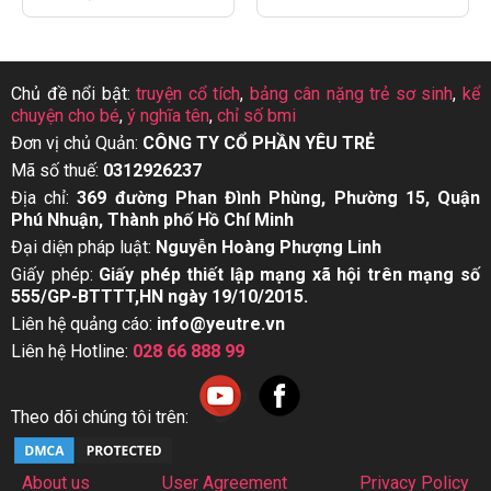
Chủ đề nổi bật:
truyện cổ tích
,
bảng cân nặng trẻ sơ sinh
,
kể
chuyện cho bé
,
ý nghĩa tên
,
chỉ số bmi
Đơn vị chủ Quản:
CÔNG TY CỔ PHẦN YÊU TRẺ
Mã số thuế:
0312926237
Địa chỉ:
369 đường Phan Đình Phùng, Phường 15, Quận
Phú Nhuận, Thành phố Hồ Chí Minh
Đại diện pháp luật:
Nguyễn Hoàng Phượng Linh
Giấy phép:
Giấy phép thiết lập mạng xã hội trên mạng số
555/GP-BTTTT,HN ngày 19/10/2015.
Liên hệ quảng cáo:
info@yeutre.vn
Liên hệ Hotline:
028 66 888 99
Theo dõi chúng tôi trên:
About us
User Agreement
Privacy Policy