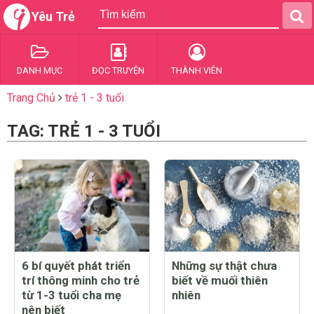
Yêu Trẻ
DANH MỤC
ĐỌC TRUYỆN
THÀNH VIÊN
Trang Chủ
trẻ 1 - 3 tuổi
TAG: TRẺ 1 - 3 TUỔI
6 bí quyết phát triển
Những sự thật chưa
trí thông minh cho trẻ
biết về muối thiên
từ 1-3 tuổi cha mẹ
nhiên
nên biết