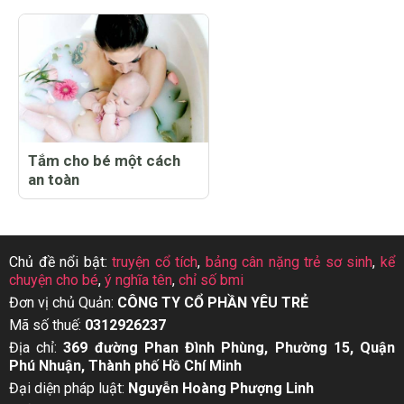
Tắm cho bé một cách
an toàn
Chủ đề nổi bật:
truyện cổ tích
,
bảng cân nặng trẻ sơ sinh
,
kể
chuyện cho bé
,
ý nghĩa tên
,
chỉ số bmi
Đơn vị chủ Quản:
CÔNG TY CỔ PHẦN YÊU TRẺ
Mã số thuế:
0312926237
Địa chỉ:
369 đường Phan Đình Phùng, Phường 15, Quận
Phú Nhuận, Thành phố Hồ Chí Minh
Đại diện pháp luật:
Nguyễn Hoàng Phượng Linh