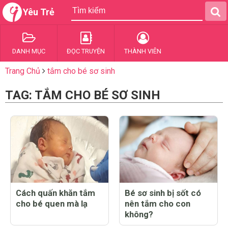
Yêu Trẻ
DANH MỤC
ĐỌC TRUYỆN
THÀNH VIÊN
Trang Chủ
tắm cho bé sơ sinh
TAG: TẮM CHO BÉ SƠ SINH
Cách quấn khăn tắm
Bé sơ sinh bị sốt có
cho bé quen mà lạ
nên tắm cho con
không?