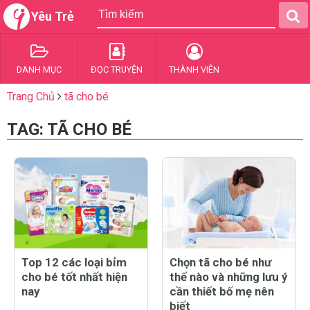
Yêu Trẻ
DANH MỤC
ĐỌC TRUYỆN
THÀNH VIÊN
Trang Chủ
tã cho bé
TAG: TÃ CHO BÉ
Top 12 các loại bỉm
Chọn tã cho bé như
cho bé tốt nhất hiện
thế nào và những lưu ý
nay
cần thiết bố mẹ nên
biết