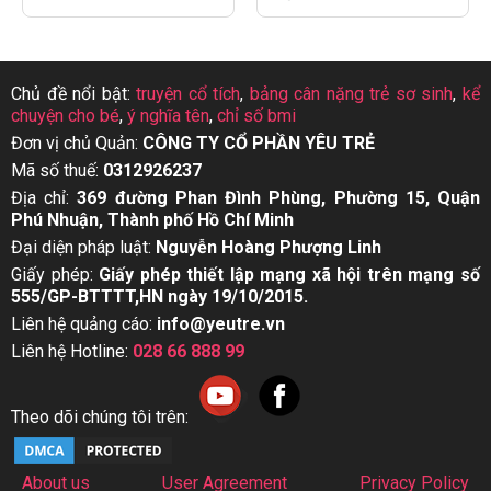
Chủ đề nổi bật:
truyện cổ tích
,
bảng cân nặng trẻ sơ sinh
,
kể
chuyện cho bé
,
ý nghĩa tên
,
chỉ số bmi
Đơn vị chủ Quản:
CÔNG TY CỔ PHẦN YÊU TRẺ
Mã số thuế:
0312926237
Địa chỉ:
369 đường Phan Đình Phùng, Phường 15, Quận
Phú Nhuận, Thành phố Hồ Chí Minh
Đại diện pháp luật:
Nguyễn Hoàng Phượng Linh
Giấy phép:
Giấy phép thiết lập mạng xã hội trên mạng số
555/GP-BTTTT,HN ngày 19/10/2015.
Liên hệ quảng cáo:
info@yeutre.vn
Liên hệ Hotline:
028 66 888 99
Theo dõi chúng tôi trên:
About us
User Agreement
Privacy Policy