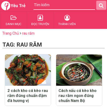
Yêu Trẻ
DANH MỤC
ĐỌC TRUYỆN
THÀNH VIÊN
Trang Chủ
rau răm
TAG: RAU RĂM
2 cách kho cá kèo rau
Cách nấu cá kèo kho
răm đúng chuẩn đậm
rau răm ngon đúng
đà hương vị
chuẩn Nam Bộ