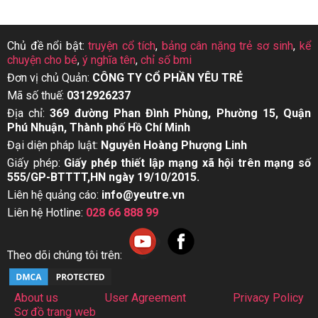
Chủ đề nổi bật:
truyện cổ tích
,
bảng cân nặng trẻ sơ sinh
,
kể
chuyện cho bé
,
ý nghĩa tên
,
chỉ số bmi
Đơn vị chủ Quản:
CÔNG TY CỔ PHẦN YÊU TRẺ
Mã số thuế:
0312926237
Địa chỉ:
369 đường Phan Đình Phùng, Phường 15, Quận
Phú Nhuận, Thành phố Hồ Chí Minh
Đại diện pháp luật:
Nguyễn Hoàng Phượng Linh
Giấy phép:
Giấy phép thiết lập mạng xã hội trên mạng số
555/GP-BTTTT,HN ngày 19/10/2015.
Liên hệ quảng cáo:
info@yeutre.vn
Liên hệ Hotline:
028 66 888 99
Theo dõi chúng tôi trên:
About us
User Agreement
Privacy Policy
Sơ đồ trang web