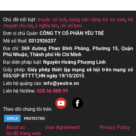
Chủ đề nổi bật:
truyện cổ tích
,
bảng cân nặng trẻ sơ sinh
,
kể
chuyện cho bé
,
ý nghĩa tên
,
chỉ số bmi
Đơn vị chủ Quản:
CÔNG TY CỔ PHẦN YÊU TRẺ
Mã số thuế:
0312926237
Địa chỉ:
369 đường Phan Đình Phùng, Phường 15, Quận
Phú Nhuận, Thành phố Hồ Chí Minh
Đại diện pháp luật:
Nguyễn Hoàng Phượng Linh
Giấy phép:
Giấy phép thiết lập mạng xã hội trên mạng số
555/GP-BTTTT,HN ngày 19/10/2015.
Liên hệ quảng cáo:
info@yeutre.vn
Liên hệ Hotline:
028 66 888 99
Theo dõi chúng tôi trên:
About us
User Agreement
Privacy Policy
Sơ đồ trang web