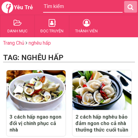
Yêu Trẻ
DANH MỤC
ĐỌC TRUYỆN
THÀNH VIÊN
Trang Chủ
nghêu hấp
TAG: NGHÊU HẤP
3 cách hấp ngao ngon
2 cách hấp nghêu bảo
đổi vị chinh phục cả
đảm ngon cho cả nhà
nhà
thưởng thức cuối tuần