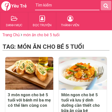
Yêu Trẻ
DANH MỤC
ĐỌC TRUYỆN
THÀNH VIÊN
Trang Chủ
món ăn cho bé 5 tuổi
TAG: MÓN ĂN CHO BÉ 5 TUỔI
3 món ngon cho bé 5
Món ngon cho bé 5
tuổi với bánh mì ba mẹ
tuổi và lưu ý dinh
có thể làm cùng con
dưỡng cần thiết cho
bữa ăn của bé