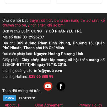
Chủ đề nổi bật:
truyện cổ tích
,
bảng cân nặng trẻ sơ sinh
,
kể
chuyện cho bé
,
ý nghĩa tên
,
chỉ số bmi
Đơn vị chủ Quản:
CÔNG TY CỔ PHẦN YÊU TRẺ
Mã số thuế:
0312926237
Địa chỉ:
369 đường Phan Đình Phùng, Phường 15, Quận
Phú Nhuận, Thành phố Hồ Chí Minh
Đại diện pháp luật:
Nguyễn Hoàng Phượng Linh
Giấy phép:
Giấy phép thiết lập mạng xã hội trên mạng số
555/GP-BTTTT,HN ngày 19/10/2015.
Liên hệ quảng cáo:
info@yeutre.vn
Liên hệ Hotline:
028 66 888 99
Theo dõi chúng tôi trên:
About us
User Agreement
Privacy Policy