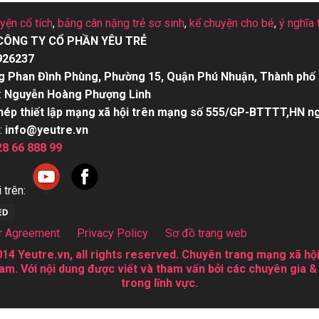
uyện cổ tích
,
bảng cân nặng trẻ sơ sinh
,
kể chuyện cho bé
,
ý nghĩa 
CÔNG TY CỔ PHẦN YÊU TRẺ
926237
g Phan Đình Phùng, Phường 15, Quận Phú Nhuận, Thành phố 
:
Nguyễn Hoàng Phượng Linh
hép thiết lập mạng xã hội trên mạng số 555/GP-BTTTT,HN n
:
info@yeutre.vn
28 66 888 99
 trên:
r Agreement
Privacy Policy
Sơ đồ trang web
14 Yeutre.vn, all rights reserved. Chuyên trang mạng xã hội
am. Với nội dung được viết và tham vấn bởi các chuyên gia &
trong lĩnh vực.