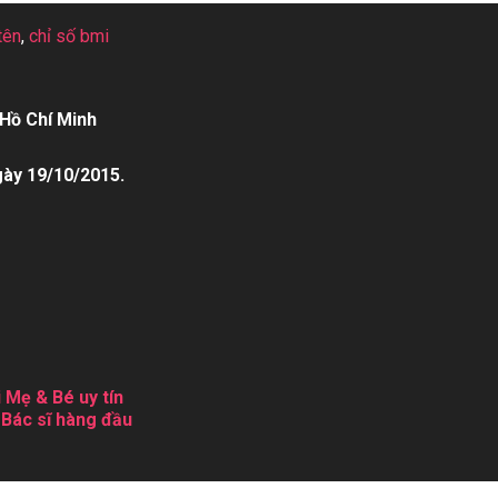
tên
,
chỉ số bmi
Hồ Chí Minh
gày 19/10/2015.
 Mẹ & Bé uy tín
 Bác sĩ hàng đầu