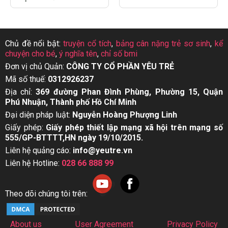
Chủ đề nổi bật:
truyện cổ tích
,
bảng cân nặng trẻ sơ sinh
,
kể
chuyện cho bé
,
ý nghĩa tên
,
chỉ số bmi
Đơn vị chủ Quản:
CÔNG TY CỔ PHẦN YÊU TRẺ
Mã số thuế:
0312926237
Địa chỉ:
369 đường Phan Đình Phùng, Phường 15, Quận
Phú Nhuận, Thành phố Hồ Chí Minh
Đại diện pháp luật:
Nguyễn Hoàng Phượng Linh
Giấy phép:
Giấy phép thiết lập mạng xã hội trên mạng số
555/GP-BTTTT,HN ngày 19/10/2015.
Liên hệ quảng cáo:
info@yeutre.vn
Liên hệ Hotline:
028 66 888 99
Theo dõi chúng tôi trên:
About us
User Agreement
Privacy Policy