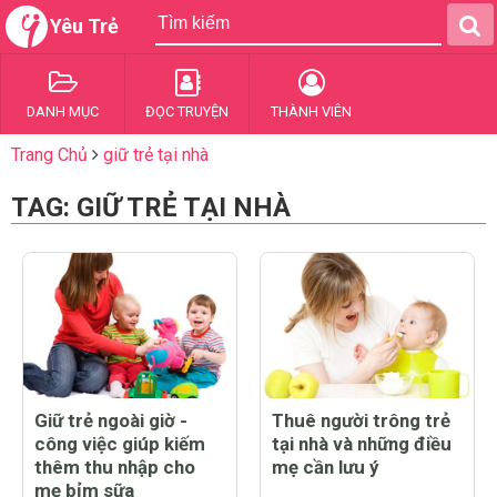
Yêu Trẻ
DANH MỤC
ĐỌC TRUYỆN
THÀNH VIÊN
Trang Chủ
giữ trẻ tại nhà
TAG: GIỮ TRẺ TẠI NHÀ
Giữ trẻ ngoài giờ -
Thuê người trông trẻ
công việc giúp kiếm
tại nhà và những điều
thêm thu nhập cho
mẹ cần lưu ý
mẹ bỉm sữa