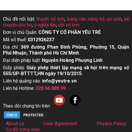
Chủ đề nổi bật:
truyện cổ tích
,
bảng cân nặng trẻ sơ sinh
,
kể
chuyện cho bé
,
ý nghĩa tên
,
chỉ số bmi
Đơn vị chủ Quản:
CÔNG TY CỔ PHẦN YÊU TRẺ
Mã số thuế:
0312926237
Địa chỉ:
369 đường Phan Đình Phùng, Phường 15, Quận
Phú Nhuận, Thành phố Hồ Chí Minh
Đại diện pháp luật:
Nguyễn Hoàng Phượng Linh
Giấy phép:
Giấy phép thiết lập mạng xã hội trên mạng số
555/GP-BTTTT,HN ngày 19/10/2015.
Liên hệ quảng cáo:
info@yeutre.vn
Liên hệ Hotline:
028 66 888 99
Theo dõi chúng tôi trên:
About us
User Agreement
Privacy Policy
Sơ đồ trang web