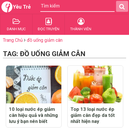
Yêu Trẻ
DANH MỤC
ĐỌC TRUYỆN
THÀNH VIÊN
Trang Chủ
đồ uống giảm cân
TAG: ĐỒ UỐNG GIẢM CÂN
10 loại nước ép giảm
Top 13 loại nước ép
cân hiệu quả và những
giảm cân đẹp da tốt
lưu ý bạn nên biết
nhất hiện nay