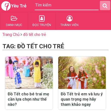
Yêu Trẻ
DANH MỤC
ĐỌC TRUYỆN
THÀNH VIÊN
Trang Chủ
đồ tết cho trẻ
TAG: ĐỒ TẾT CHO TRẺ
Đồ Tết cho bé trai mẹ
Đồ Tết trẻ em và lưu ý
cần lựa chọn như thế
quan trọng mẹ hãy
nào?
tham khảo ngay