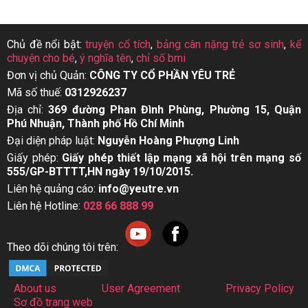
Chủ đề nổi bật:
truyện cổ tích
,
bảng cân nặng trẻ sơ sinh
,
kể
chuyện cho bé
,
ý nghĩa tên
,
chỉ số bmi
Đơn vị chủ Quản:
CÔNG TY CỔ PHẦN YÊU TRẺ
Mã số thuế:
0312926237
Địa chỉ:
369 đường Phan Đình Phùng, Phường 15, Quận
Phú Nhuận, Thành phố Hồ Chí Minh
Đại diện pháp luật:
Nguyễn Hoàng Phượng Linh
Giấy phép:
Giấy phép thiết lập mạng xã hội trên mạng số
555/GP-BTTTT,HN ngày 19/10/2015.
Liên hệ quảng cáo:
info@yeutre.vn
Liên hệ Hotline:
028 66 888 99
Theo dõi chúng tôi trên:
About us
User Agreement
Privacy Policy
Sơ đồ trang web