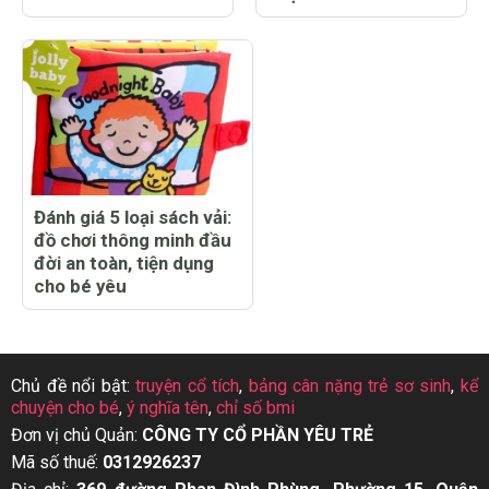
Đánh giá 5 loại sách vải:
đồ chơi thông minh đầu
đời an toàn, tiện dụng
cho bé yêu
Chủ đề nổi bật:
truyện cổ tích
,
bảng cân nặng trẻ sơ sinh
,
kể
chuyện cho bé
,
ý nghĩa tên
,
chỉ số bmi
Đơn vị chủ Quản:
CÔNG TY CỔ PHẦN YÊU TRẺ
Mã số thuế:
0312926237