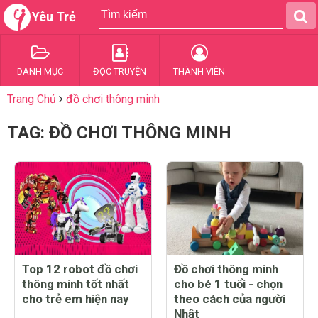
Yêu Trẻ
DANH MỤC
ĐỌC TRUYỆN
THÀNH VIÊN
Trang Chủ
đồ chơi thông minh
TAG: ĐỒ CHƠI THÔNG MINH
Top 12 robot đồ chơi
Đồ chơi thông minh
thông minh tốt nhất
cho bé 1 tuổi - chọn
cho trẻ em hiện nay
theo cách của người
Nhật