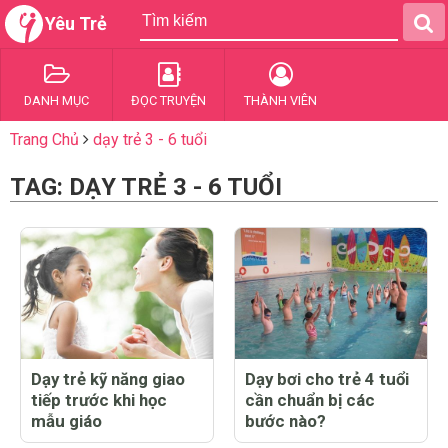
Yêu Trẻ
DANH MỤC
ĐỌC TRUYỆN
THÀNH VIÊN
Trang Chủ
dạy trẻ 3 - 6 tuổi
TAG: DẠY TRẺ 3 - 6 TUỔI
Dạy trẻ kỹ năng giao
Dạy bơi cho trẻ 4 tuổi
tiếp trước khi học
cần chuẩn bị các
mẫu giáo
bước nào?