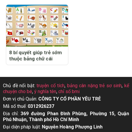
8 bí quyết giúp trẻ sớm
thuộc bảng chữ cái
Chủ đề nổi bật:
truyện cổ tích
,
bảng cân nặng trẻ sơ sinh
,
kể
chuyện cho bé
,
ý nghĩa tên
,
chỉ số bmi
Đơn vị chủ Quản:
CÔNG TY CỔ PHẦN YÊU TRẺ
Mã số thuế:
0312926237
Địa chỉ:
369 đường Phan Đình Phùng, Phường 15, Quận
Phú Nhuận, Thành phố Hồ Chí Minh
Đại diện pháp luật:
Nguyễn Hoàng Phượng Linh