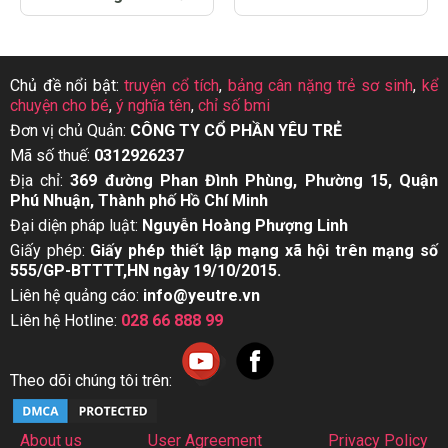
Chủ đề nổi bật:
truyện cổ tích
,
bảng cân nặng trẻ sơ sinh
,
kể
chuyện cho bé
,
ý nghĩa tên
,
chỉ số bmi
Đơn vị chủ Quản:
CÔNG TY CỔ PHẦN YÊU TRẺ
Mã số thuế:
0312926237
Địa chỉ:
369 đường Phan Đình Phùng, Phường 15, Quận
Phú Nhuận, Thành phố Hồ Chí Minh
Đại diện pháp luật:
Nguyễn Hoàng Phượng Linh
Giấy phép:
Giấy phép thiết lập mạng xã hội trên mạng số
555/GP-BTTTT,HN ngày 19/10/2015.
Liên hệ quảng cáo:
info@yeutre.vn
Liên hệ Hotline:
028 66 888 99
Theo dõi chúng tôi trên:
About us
User Agreement
Privacy Policy