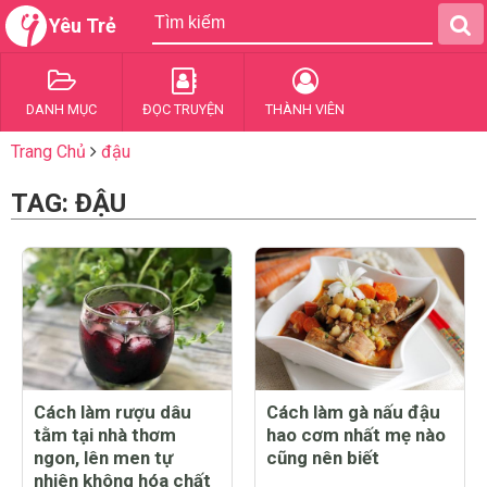
Yêu Trẻ
DANH MỤC
ĐỌC TRUYỆN
THÀNH VIÊN
Trang Chủ
đậu
TAG: ĐẬU
Cách làm rượu dâu
Cách làm gà nấu đậu
tằm tại nhà thơm
hao cơm nhất mẹ nào
ngon, lên men tự
cũng nên biết
nhiên không hóa chất