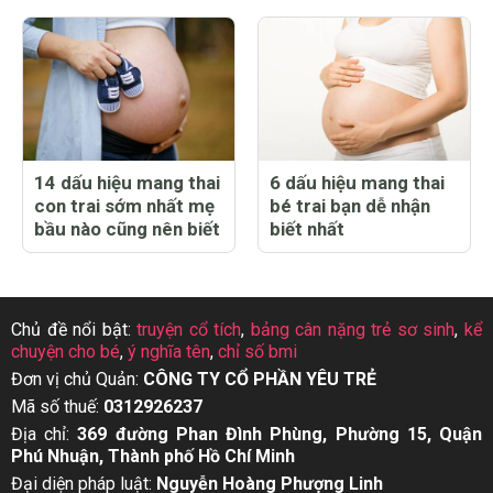
14 dấu hiệu mang thai
6 dấu hiệu mang thai
con trai sớm nhất mẹ
bé trai bạn dễ nhận
bầu nào cũng nên biết
biết nhất
Chủ đề nổi bật:
truyện cổ tích
,
bảng cân nặng trẻ sơ sinh
,
kể
chuyện cho bé
,
ý nghĩa tên
,
chỉ số bmi
Đơn vị chủ Quản:
CÔNG TY CỔ PHẦN YÊU TRẺ
Mã số thuế:
0312926237
Địa chỉ:
369 đường Phan Đình Phùng, Phường 15, Quận
Phú Nhuận, Thành phố Hồ Chí Minh
Đại diện pháp luật:
Nguyễn Hoàng Phượng Linh