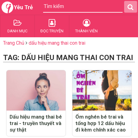
Yêu Trẻ
DANH MỤC
ĐỌC TRUYỆN
THÀNH VIÊN
Trang Chủ
dấu hiệu mang thai con trai
TAG: DẤU HIỆU MANG THAI CON TRAI
Dấu hiệu mang thai bé
Ốm nghén bé trai và
trai - truyền thuyết và
tổng hợp 12 dấu hiệu
sự thật
đi kèm chính xác cao