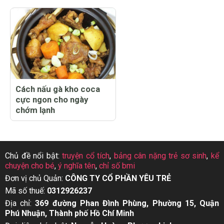
Cách nấu gà kho coca
cực ngon cho ngày
chớm lạnh
Chủ đề nổi bật:
truyện cổ tích
,
bảng cân nặng trẻ sơ sinh
,
kể
chuyện cho bé
,
ý nghĩa tên
,
chỉ số bmi
Đơn vị chủ Quản:
CÔNG TY CỔ PHẦN YÊU TRẺ
Mã số thuế:
0312926237
Địa chỉ:
369 đường Phan Đình Phùng, Phường 15, Quận
Phú Nhuận, Thành phố Hồ Chí Minh