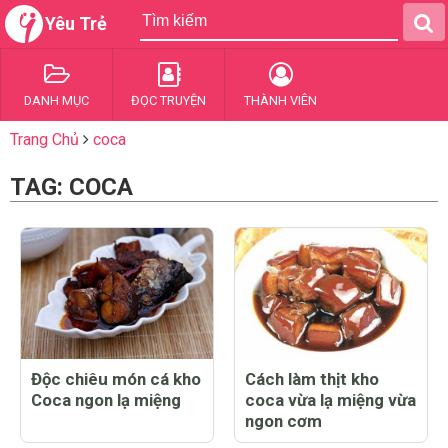
Yêu Trẻ
DANH MỤC
ĐỌC TRUYỆN
THÀNH VIÊN
Trang Chủ
coca
TAG: COCA
Độc chiêu món cá kho
Cách làm thịt kho
Coca ngon lạ miệng
coca vừa lạ miệng vừa
ngon cơm