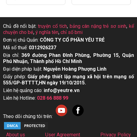
Chủ đề nổi bật:
truyện cổ tích
,
bảng cân nặng trẻ sơ sinh
,
kể
chuyện cho bé
,
ý nghĩa tên
,
chỉ số bmi
Đơn vị chủ Quản:
CÔNG TY CỔ PHẦN YÊU TRẺ
Mã số thuế:
0312926237
Địa chỉ:
369 đường Phan Đình Phùng, Phường 15, Quận
Phú Nhuận, Thành phố Hồ Chí Minh
Đại diện pháp luật:
Nguyễn Hoàng Phượng Linh
Giấy phép:
Giấy phép thiết lập mạng xã hội trên mạng số
555/GP-BTTTT,HN ngày 19/10/2015.
Liên hệ quảng cáo:
info@yeutre.vn
Liên hệ Hotline:
028 66 888 99
Theo dõi chúng tôi trên:
About us
User Agreement
Privacy Policy