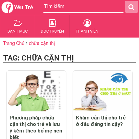
Yêu Trẻ
DANH MỤC
ĐỌC TRUYỆN
THÀNH VIÊN
Trang Chủ
chữa cận thị
TAG: CHỮA CẬN THỊ
Phương pháp chữa
Khám cận thị cho trẻ
cận thị cho trẻ và lưu
ở đâu đáng tin cậy?
ý kèm theo bố mẹ nên
biết