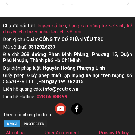
Chủ đề nổi bật:
truyện cổ tích
,
bảng cân nặng trẻ sơ sinh
,
kể
chuyện cho bé
,
ý nghĩa tên
,
chỉ số bmi
Đơn vị chủ Quản:
CÔNG TY CỔ PHẦN YÊU TRẺ
Mã số thuế:
0312926237
Địa chỉ:
369 đường Phan Đình Phùng, Phường 15, Quận
Phú Nhuận, Thành phố Hồ Chí Minh
Đại diện pháp luật:
Nguyễn Hoàng Phượng Linh
Giấy phép:
Giấy phép thiết lập mạng xã hội trên mạng số
555/GP-BTTTT,HN ngày 19/10/2015.
Liên hệ quảng cáo:
info@yeutre.vn
Liên hệ Hotline:
028 66 888 99
Theo dõi chúng tôi trên:
About us
User Agreement
Privacy Policy