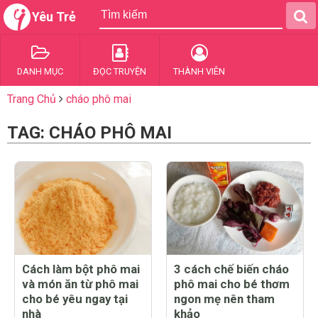
Yêu Trẻ
DANH MỤC
ĐỌC TRUYỆN
THÀNH VIÊN
Trang Chủ
cháo phô mai
TAG: CHÁO PHÔ MAI
Cách làm bột phô mai
3 cách chế biến cháo
và món ăn từ phô mai
phô mai cho bé thơm
cho bé yêu ngay tại
ngon mẹ nên tham
nhà
khảo