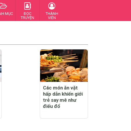
NH MỤC
ĐỌC
THÀNH
TRUYỆN
VIÊN
Các món ăn vặt
hấp dẫn khiến giới
trẻ say mê như
điếu đổ