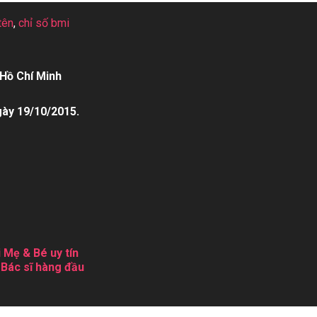
tên
,
chỉ số bmi
Hồ Chí Minh
gày 19/10/2015.
 Mẹ & Bé uy tín
 Bác sĩ hàng đầu