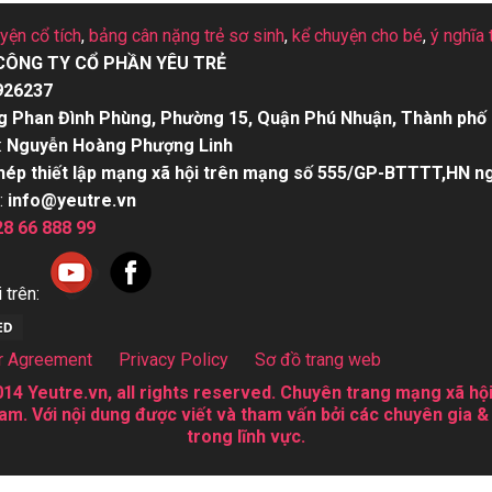
uyện cổ tích
,
bảng cân nặng trẻ sơ sinh
,
kể chuyện cho bé
,
ý nghĩa 
CÔNG TY CỔ PHẦN YÊU TRẺ
926237
g Phan Đình Phùng, Phường 15, Quận Phú Nhuận, Thành phố 
:
Nguyễn Hoàng Phượng Linh
hép thiết lập mạng xã hội trên mạng số 555/GP-BTTTT,HN n
:
info@yeutre.vn
28 66 888 99
 trên:
r Agreement
Privacy Policy
Sơ đồ trang web
14 Yeutre.vn, all rights reserved. Chuyên trang mạng xã hội
am. Với nội dung được viết và tham vấn bởi các chuyên gia &
trong lĩnh vực.