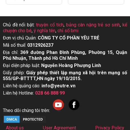
Chủ đề nổi bật:
truyện cổ tích
,
bảng cân nặng trẻ sơ sinh
,
kể
chuyện cho bé
,
ý nghĩa tên
,
chỉ số bmi
Đơn vị chủ Quản:
CÔNG TY CỔ PHẦN YÊU TRẺ
Mã số thuế:
0312926237
Địa chỉ:
369 đường Phan Đình Phùng, Phường 15, Quận
Phú Nhuận, Thành phố Hồ Chí Minh
Đại diện pháp luật:
Nguyễn Hoàng Phượng Linh
Giấy phép:
Giấy phép thiết lập mạng xã hội trên mạng số
555/GP-BTTTT,HN ngày 19/10/2015.
Liên hệ quảng cáo:
info@yeutre.vn
Liên hệ Hotline:
028 66 888 99
Theo dõi chúng tôi trên:
About us
User Agreement
Privacy Policy