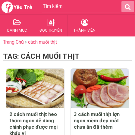
Yêu Trẻ
DANH MỤC
ĐỌC TRUYỆN
THÀNH VIÊN
Trang Chủ
cách muối thịt
TAG: CÁCH MUỐI THỊT
2 cách muối thịt heo
3 cách muối thịt lợn
thơm ngon dễ dàng
ngon mềm đẹp mắt
chinh phục được mọi
chưa ăn đã thèm
khẩu vị