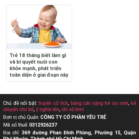
Trẻ 18 tháng biết làm gì
và bí quyết nuôi con
khỏe mạnh, phát triển
toàn diện ở giai đoạn này
Chủ đề nổi bật:
truyện cổ tích
,
bảng cân nặng trẻ sơ sinh
,
kể
chuyện cho bé
,
ý nghĩa tên
,
chỉ số bmi
Đơn vị chủ Quản:
CÔNG TY CỔ PHẦN YÊU TRẺ
Mã số thuế:
0312926237
Địa chỉ:
369 đường Phan Đình Phùng, Phường 15, Quận
Phú Nhuận, Thành phố Hồ Chí Minh