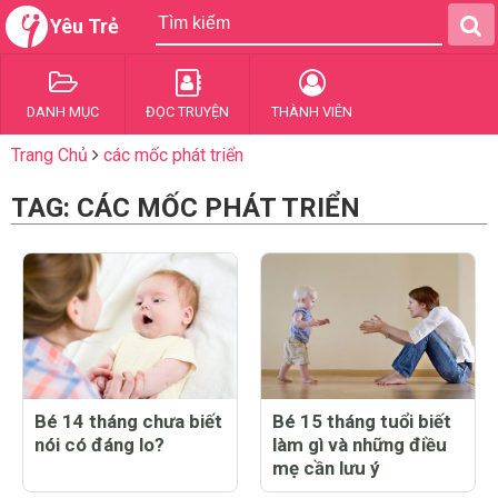
Yêu Trẻ
DANH MỤC
ĐỌC TRUYỆN
THÀNH VIÊN
Trang Chủ
các mốc phát triển
TAG: CÁC MỐC PHÁT TRIỂN
Bé 14 tháng chưa biết
Bé 15 tháng tuổi biết
nói có đáng lo?
làm gì và những điều
mẹ cần lưu ý