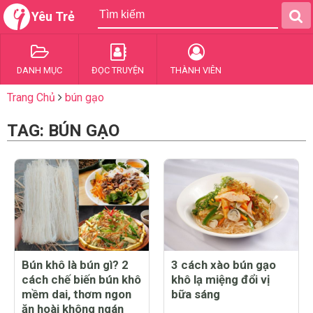
Yêu Trẻ
DANH MỤC
ĐỌC TRUYỆN
THÀNH VIÊN
Trang Chủ
bún gạo
TAG: BÚN GẠO
Bún khô là bún gì? 2
3 cách xào bún gạo
cách chế biến bún khô
khô lạ miệng đổi vị
mềm dai, thơm ngon
bữa sáng
ăn hoài không ngán