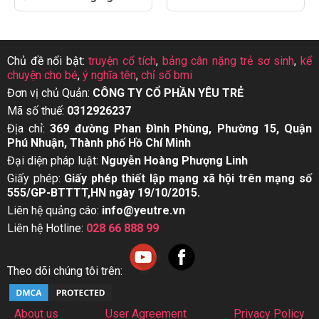
Chủ đề nổi bật:
truyện cổ tích
,
bảng cân nặng trẻ sơ sinh
,
kể
chuyện cho bé
,
ý nghĩa tên
,
chỉ số bmi
Đơn vị chủ Quản:
CÔNG TY CỔ PHẦN YÊU TRẺ
Mã số thuế:
0312926237
Địa chỉ:
369 đường Phan Đình Phùng, Phường 15, Quận
Phú Nhuận, Thành phố Hồ Chí Minh
Đại diện pháp luật:
Nguyễn Hoàng Phượng Linh
Giấy phép:
Giấy phép thiết lập mạng xã hội trên mạng số
555/GP-BTTTT,HN ngày 19/10/2015.
Liên hệ quảng cáo:
info@yeutre.vn
Liên hệ Hotline:
028 66 888 99
Theo dõi chúng tôi trên:
About us
User Agreement
Privacy Policy