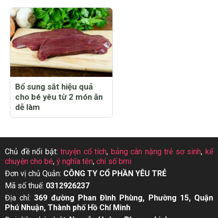
Bổ sung sắt hiệu quả
cho bé yêu từ 2 món ăn
dễ làm
Chủ đề nổi bật:
truyện cổ tích
,
bảng cân nặng trẻ sơ sinh
,
kể
chuyện cho bé
,
ý nghĩa tên
,
chỉ số bmi
Đơn vị chủ Quản:
CÔNG TY CỔ PHẦN YÊU TRẺ
Mã số thuế:
0312926237
Địa chỉ:
369 đường Phan Đình Phùng, Phường 15, Quận
Phú Nhuận, Thành phố Hồ Chí Minh