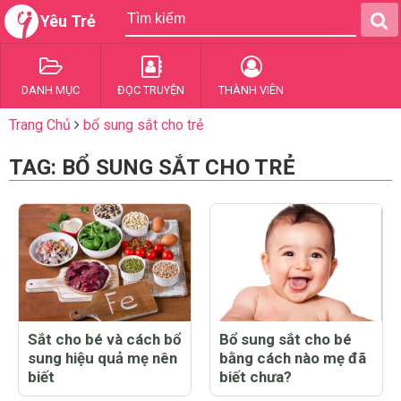
Yêu Trẻ
DANH MỤC
ĐỌC TRUYỆN
THÀNH VIÊN
Trang Chủ
bổ sung sắt cho trẻ
TAG: BỔ SUNG SẮT CHO TRẺ
Sắt cho bé và cách bổ
Bổ sung sắt cho bé
sung hiệu quả mẹ nên
bằng cách nào mẹ đã
biết
biết chưa?