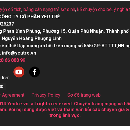
uyện cổ tích
,
bảng cân nặng trẻ sơ sinh
,
kể chuyện cho bé
,
ý nghĩa 
CÔNG TY CỔ PHẦN YÊU TRẺ
926237
g Phan Đình Phùng, Phường 15, Quận Phú Nhuận, Thành phố 
:
Nguyễn Hoàng Phượng Linh
hép thiết lập mạng xã hội trên mạng số 555/GP-BTTTT,HN n
:
info@yeutre.vn
28 66 888 99
 trên:
r Agreement
Privacy Policy
Sơ đồ trang web
14 Yeutre.vn, all rights reserved. Chuyên trang mạng xã hội
am. Với nội dung được viết và tham vấn bởi các chuyên gia &
trong lĩnh vực.