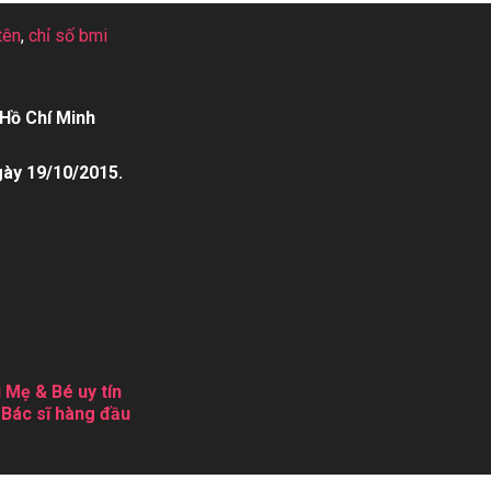
tên
,
chỉ số bmi
Hồ Chí Minh
gày 19/10/2015.
 Mẹ & Bé uy tín
 Bác sĩ hàng đầu