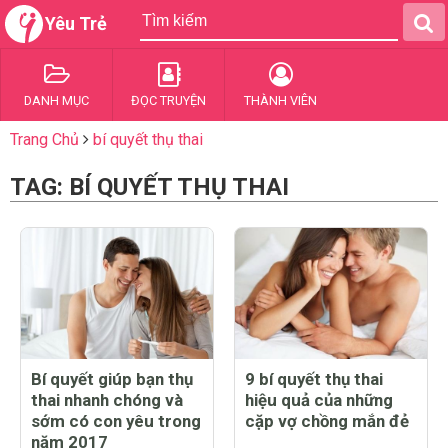
Yêu Trẻ
DANH MỤC
ĐỌC TRUYỆN
THÀNH VIÊN
Trang Chủ
bí quyết thụ thai
TAG: BÍ QUYẾT THỤ THAI
Bí quyết giúp bạn thụ
9 bí quyết thụ thai
thai nhanh chóng và
hiệu quả của những
sớm có con yêu trong
cặp vợ chồng mắn đẻ
năm 2017