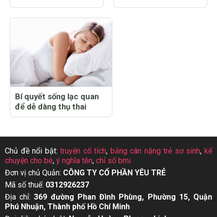
Bí quyết sống lạc quan
để dễ dàng thụ thai
Chủ đề nổi bật:
truyện cổ tích
,
bảng cân nặng trẻ sơ sinh
,
kể
chuyện cho bé
,
ý nghĩa tên
,
chỉ số bmi
Đơn vị chủ Quản:
CÔNG TY CỔ PHẦN YÊU TRẺ
Mã số thuế:
0312926237
Địa chỉ:
369 đường Phan Đình Phùng, Phường 15, Quận
Phú Nhuận, Thành phố Hồ Chí Minh