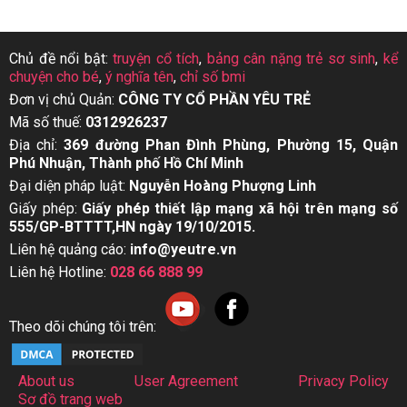
Chủ đề nổi bật:
truyện cổ tích
,
bảng cân nặng trẻ sơ sinh
,
kể
chuyện cho bé
,
ý nghĩa tên
,
chỉ số bmi
Đơn vị chủ Quản:
CÔNG TY CỔ PHẦN YÊU TRẺ
Mã số thuế:
0312926237
Địa chỉ:
369 đường Phan Đình Phùng, Phường 15, Quận
Phú Nhuận, Thành phố Hồ Chí Minh
Đại diện pháp luật:
Nguyễn Hoàng Phượng Linh
Giấy phép:
Giấy phép thiết lập mạng xã hội trên mạng số
555/GP-BTTTT,HN ngày 19/10/2015.
Liên hệ quảng cáo:
info@yeutre.vn
Liên hệ Hotline:
028 66 888 99
Theo dõi chúng tôi trên:
About us
User Agreement
Privacy Policy
Sơ đồ trang web