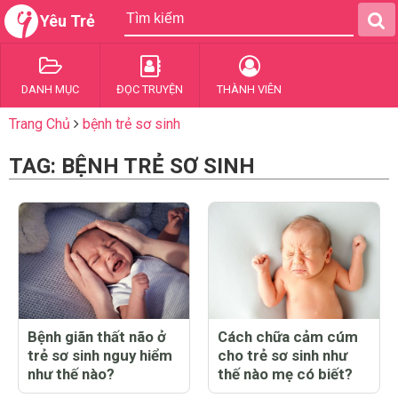
Yêu Trẻ
DANH MỤC
ĐỌC TRUYỆN
THÀNH VIÊN
Trang Chủ
bệnh trẻ sơ sinh
TAG: BỆNH TRẺ SƠ SINH
Bệnh giãn thất não ở
Cách chữa cảm cúm
trẻ sơ sinh nguy hiểm
cho trẻ sơ sinh như
như thế nào?
thế nào mẹ có biết?