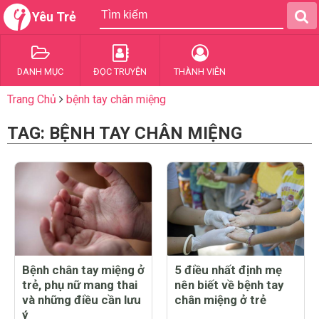
Yêu Trẻ
DANH MỤC
ĐỌC TRUYỆN
THÀNH VIÊN
Trang Chủ
bệnh tay chân miệng
TAG: BỆNH TAY CHÂN MIỆNG
Bệnh chân tay miệng ở
5 điều nhất định mẹ
trẻ, phụ nữ mang thai
nên biết về bệnh tay
và những điều cần lưu
chân miệng ở trẻ
ý