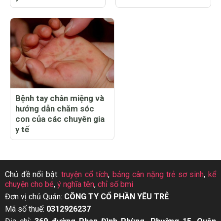
Bệnh tay chân miệng và
hướng dẫn chăm sóc
con của các chuyên gia
y tế
Chủ đề nổi bật:
truyện cổ tích
,
bảng cân nặng trẻ sơ sinh
,
kể
chuyện cho bé
,
ý nghĩa tên
,
chỉ số bmi
Đơn vị chủ Quản:
CÔNG TY CỔ PHẦN YÊU TRẺ
Mã số thuế:
0312926237