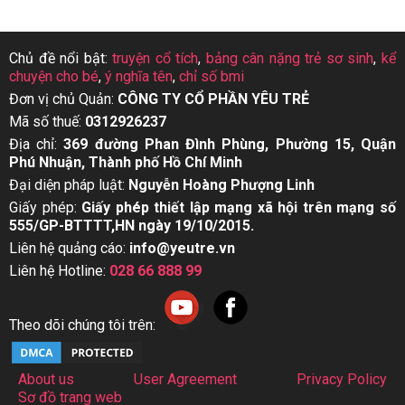
Chủ đề nổi bật:
truyện cổ tích
,
bảng cân nặng trẻ sơ sinh
,
kể
chuyện cho bé
,
ý nghĩa tên
,
chỉ số bmi
Đơn vị chủ Quản:
CÔNG TY CỔ PHẦN YÊU TRẺ
Mã số thuế:
0312926237
Địa chỉ:
369 đường Phan Đình Phùng, Phường 15, Quận
Phú Nhuận, Thành phố Hồ Chí Minh
Đại diện pháp luật:
Nguyễn Hoàng Phượng Linh
Giấy phép:
Giấy phép thiết lập mạng xã hội trên mạng số
555/GP-BTTTT,HN ngày 19/10/2015.
Liên hệ quảng cáo:
info@yeutre.vn
Liên hệ Hotline:
028 66 888 99
Theo dõi chúng tôi trên:
About us
User Agreement
Privacy Policy
Sơ đồ trang web