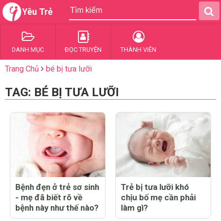
Yêu Trẻ
DANH MỤC
ĐỌC TRUYỆN
THÀNH VIÊN
Trang Chủ
bé bị tưa lưỡi
TAG: BÉ BỊ TƯA LƯỠI
Bệnh đẹn ở trẻ sơ sinh
Trẻ bị tưa lưỡi khó
- mẹ đã biết rõ về
chịu bố mẹ cần phải
bệnh này như thế nào?
làm gì?