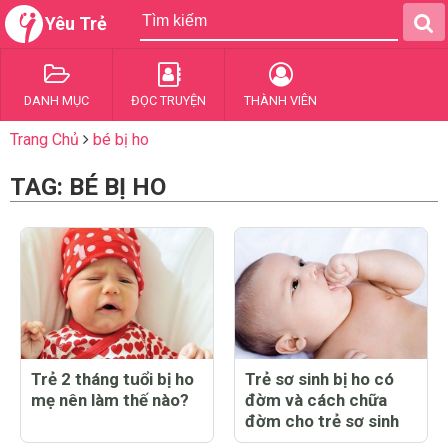
Yêu Trẻ
DANH MỤC
ĐỌC TRUYỆN
THÀNH VIÊN
Trang Chủ
bé bị ho
TAG: BÉ BỊ HO
Trẻ 2 tháng tuổi bị ho
Trẻ sơ sinh bị ho có
mẹ nên làm thế nào?
đờm và cách chữa
đờm cho trẻ sơ sinh