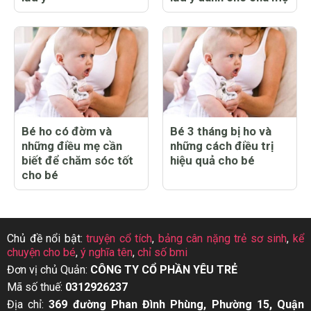
Bé ho có đờm và
Bé 3 tháng bị ho và
những điều mẹ cần
những cách điều trị
biết để chăm sóc tốt
hiệu quả cho bé
cho bé
Chủ đề nổi bật:
truyện cổ tích
,
bảng cân nặng trẻ sơ sinh
,
kể
chuyện cho bé
,
ý nghĩa tên
,
chỉ số bmi
Đơn vị chủ Quản:
CÔNG TY CỔ PHẦN YÊU TRẺ
Mã số thuế:
0312926237
Địa chỉ:
369 đường Phan Đình Phùng, Phường 15, Quận