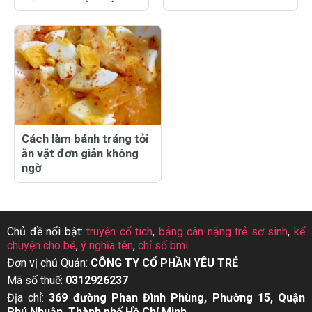
Cách làm bánh tráng tỏi
ăn vặt đơn giản không
ngờ
Chủ đề nổi bật:
truyện cổ tích
,
bảng cân nặng trẻ sơ sinh
,
kể
chuyện cho bé
,
ý nghĩa tên
,
chỉ số bmi
Đơn vị chủ Quản:
CÔNG TY CỔ PHẦN YÊU TRẺ
Mã số thuế:
0312926237
Địa chỉ:
369 đường Phan Đình Phùng, Phường 15, Quận
Phú Nhuận, Thành phố Hồ Chí Minh