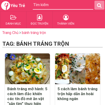
Yêu Trẻ
DANH MỤC
ĐỌC TRUYỆN
THÀNH VIÊN
Trang Chủ
bánh tráng trộn
TAG: BÁNH TRÁNG TRỘN
Bánh tráng mỡ hành: 5
5 cách làm bánh tráng
cách làm đắc khiến
trộn hấp dẫn ăn hoài
các tín đồ mê ăn vặt
không ngán
“săn tìm” thực hiện