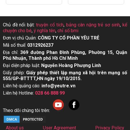
Chủ đề nổi bật:
truyện cổ tích
,
bảng cân nặng trẻ sơ sinh
,
kể
chuyện cho bé
,
ý nghĩa tên
,
chỉ số bmi
Đơn vị chủ Quản:
CÔNG TY CỔ PHẦN YÊU TRẺ
Mã số thuế:
0312926237
Địa chỉ:
369 đường Phan Đình Phùng, Phường 15, Quận
Phú Nhuận, Thành phố Hồ Chí Minh
Đại diện pháp luật:
Nguyễn Hoàng Phượng Linh
Giấy phép:
Giấy phép thiết lập mạng xã hội trên mạng số
555/GP-BTTTT,HN ngày 19/10/2015.
Liên hệ quảng cáo:
info@yeutre.vn
Liên hệ Hotline:
028 66 888 99
Theo dõi chúng tôi trên:
About us
User Agreement
Privacy Policy