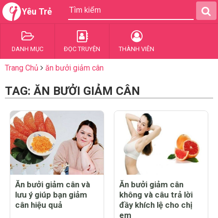
Yêu Trẻ
DANH MỤC
ĐỌC TRUYỆN
THÀNH VIÊN
Trang Chủ
ăn bưởi giảm cân
TAG: ĂN BƯỞI GIẢM CÂN
Ăn bưởi giảm cân và
Ăn bưởi giảm cân
lưu ý giúp bạn giảm
không và câu trả lời
cân hiệu quả
đầy khích lệ cho chị
em