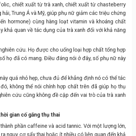
lic, chiết xuất từ trà xanh, chiết xuất từ chasteberry
g hải, Trung Á và Mỹ, giúp phụ nữ giảm các triệu chứng
 đến hormone) cùng hàng loạt vitamin và khoáng chất
y khả quan về tác dụng của trà xanh đối với khả năng
nghiên cứu. Họ được cho uống loại hợp chất tổng hợp
 số họ đã có mang. Điều đáng nói ở đây, số phụ nữ này
n này quá nhỏ hẹp, chưa đủ để khẳng định nó có thể tác
đó, không thể nói chính hợp chất trên đã giúp họ thụ
nghiên cứu cũng không đề cập đến vai trò của trà xanh
thời gian cố gắng thụ thai
i thành phần caffeine và acid tannic. Với một lượng lớn,
ra nguy cơ sẩy thai hoặc ít nhiều có liên quan đến khả