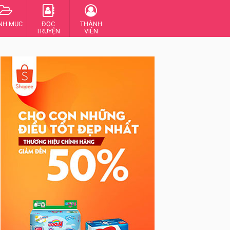
NH MỤC
ĐỌC
THÀNH
TRUYỆN
VIÊN