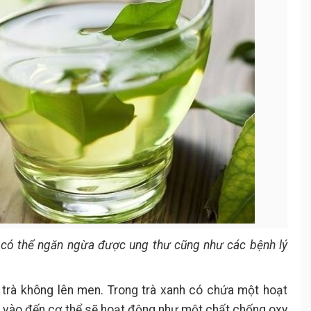
h có thể ngăn ngừa được ung thư cũng như các bệnh lý
 trà không lên men. Trong trà xanh có chứa một hoạt
hi vào đến cơ thể sẽ hoạt động như một chất chống oxy