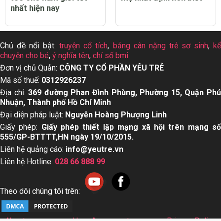
nhất hiện nay
Chủ đề nổi bật:
truyện cổ tích
,
bảng cân nặng trẻ sơ sinh
,
k
chuyện cho bé
,
ý nghĩa tên
,
chỉ số bmi
Đơn vị chủ Quản:
CÔNG TY CỔ PHẦN YÊU TRẺ
Mã số thuế:
0312926237
Địa chỉ:
369 đường Phan Đình Phùng, Phường 15, Quận Ph
Nhuận, Thành phố Hồ Chí Minh
Đại diện pháp luật:
Nguyễn Hoàng Phượng Linh
Giấy phép:
Giấy phép thiết lập mạng xã hội trên mạng s
555/GP-BTTTT,HN ngày 19/10/2015.
Liên hệ quảng cáo:
info@yeutre.vn
Liên hệ Hotline:
028 66 888 99
Theo dõi chúng tôi trên:
About us
User Agreement
Privacy Policy