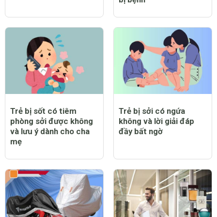
Trẻ bị sốt có tiêm
Trẻ bị sởi có ngứa
phòng sởi được không
không và lời giải đáp
và lưu ý dành cho cha
đầy bất ngờ
mẹ