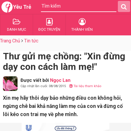
Yêu Trẻ
DANH MỤC
ĐỌC TRUYỆN
THÀNH VIÊN
Trang Chủ
Tin tức
Thư gửi mẹ chồng: "Xin đừng
dạy con cách làm mẹ!"
Được viết bởi
Ngọc Lan
Cập nhật lần cuối: 08/08/2015
Tài liệu tham khảo
Xin mẹ hãy thôi dạy bảo những điều con không hỏi,
ngừng chê bai khả năng làm mẹ của con và đừng cố
lôi kéo con trai mẹ về phe mình.