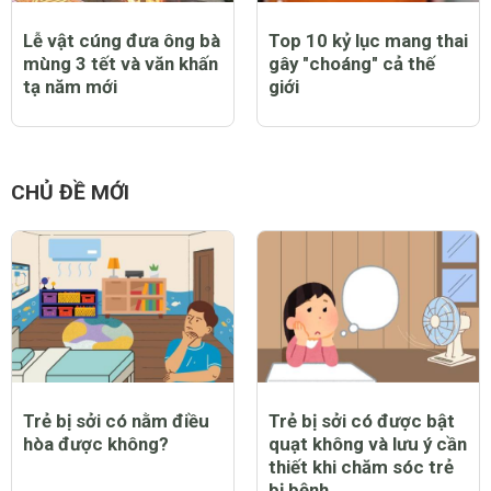
Lễ vật cúng đưa ông bà
Top 10 kỷ lục mang thai
mùng 3 tết và văn khấn
gây "choáng" cả thế
tạ năm mới
giới
CHỦ ĐỀ MỚI
Trẻ bị sởi có nằm điều
Trẻ bị sởi có được bật
hòa được không?
quạt không và lưu ý cần
thiết khi chăm sóc trẻ
bị bệnh