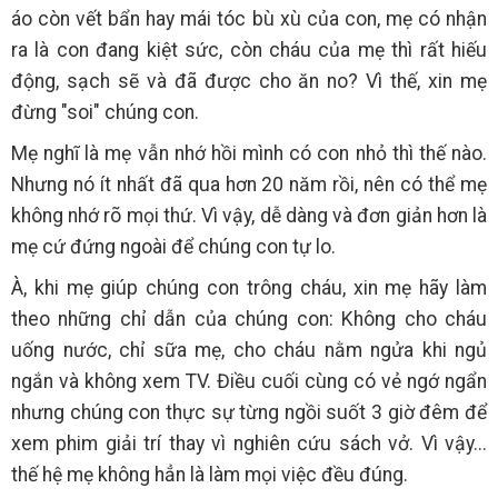
áo còn vết bẩn hay mái tóc bù xù của con, mẹ có nhận
ra là con đang kiệt sức, còn cháu của mẹ thì rất hiếu
động, sạch sẽ và đã được cho ăn no? Vì thế, xin mẹ
đừng "soi" chúng con.
Mẹ nghĩ là mẹ vẫn nhớ hồi mình có con nhỏ thì thế nào.
Nhưng nó ít nhất đã qua hơn 20 năm rồi, nên có thể mẹ
không nhớ rõ mọi thứ. Vì vậy, dễ dàng và đơn giản hơn là
mẹ cứ đứng ngoài để chúng con tự lo.
À, khi mẹ giúp chúng con trông cháu, xin mẹ hãy làm
theo những chỉ dẫn của chúng con: Không cho cháu
uống nước, chỉ sữa mẹ, cho cháu nằm ngửa khi ngủ
ngắn và không xem TV. Điều cuối cùng có vẻ ngớ ngẩn
nhưng chúng con thực sự từng ngồi suốt 3 giờ đêm để
xem phim giải trí thay vì nghiên cứu sách vở. Vì vậy...
thế hệ mẹ không hẳn là làm mọi việc đều đúng.