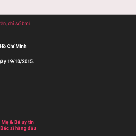
tên
,
chỉ số bmi
Hồ Chí Minh
gày 19/10/2015.
 Mẹ & Bé uy tín
 Bác sĩ hàng đầu