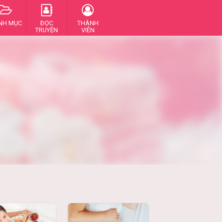
NH MỤC
ĐỌC
THÀNH
TRUYỆN
VIÊN