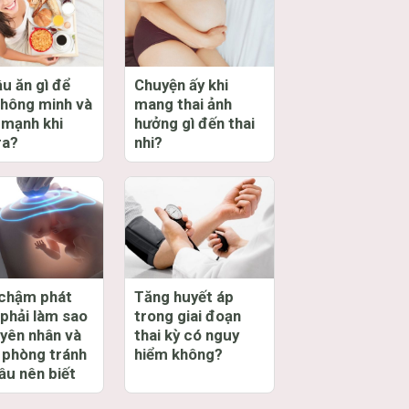
u ăn gì để
Chuyện ấy khi
thông minh và
mang thai ảnh
 mạnh khi
hưởng gì đến thai
ra?
nhi?
 chậm phát
Tăng huyết áp
 phải làm sao
trong giai đoạn
uyên nhân và
thai kỳ có nguy
 phòng tránh
hiểm không?
ầu nên biết