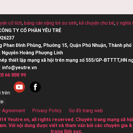
uyện cổ tích
,
bảng cân nặng trẻ sơ sinh
,
kể chuyện cho bé
,
ý nghĩa 
CÔNG TY CỔ PHẦN YÊU TRẺ
926237
g Phan Đình Phùng, Phường 15, Quận Phú Nhuận, Thành phố 
:
Nguyễn Hoàng Phượng Linh
hép thiết lập mạng xã hội trên mạng số 555/GP-BTTTT,HN n
:
info@yeutre.vn
28 66 888 99
 trên:
r Agreement
Privacy Policy
Sơ đồ trang web
14 Yeutre.vn, all rights reserved. Chuyên trang mạng xã hội
am. Với nội dung được viết và tham vấn bởi các chuyên gia &
trong lĩnh vực.