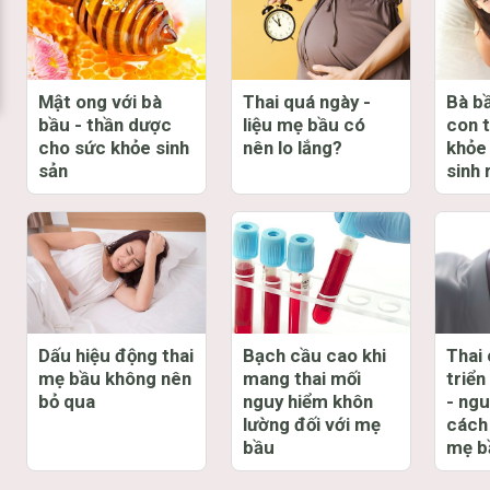
Mật ong với bà
Thai quá ngày -
Bà bầ
bầu - thần dược
liệu mẹ bầu có
con 
cho sức khỏe sinh
nên lo lắng?
khỏe
sản
sinh 
Dấu hiệu động thai
Bạch cầu cao khi
Thai
mẹ bầu không nên
mang thai mối
triển
bỏ qua
nguy hiểm khôn
- ng
lường đối với mẹ
cách
bầu
mẹ b