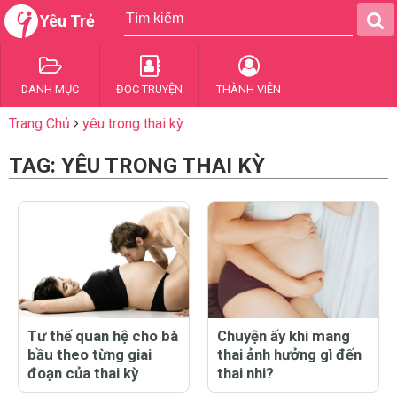
Yêu Trẻ
DANH MỤC
ĐỌC TRUYỆN
THÀNH VIÊN
Trang Chủ
yêu trong thai kỳ
TAG: YÊU TRONG THAI KỲ
Tư thế quan hệ cho bà
Chuyện ấy khi mang
bầu theo từng giai
thai ảnh hưởng gì đến
đoạn của thai kỳ
thai nhi?