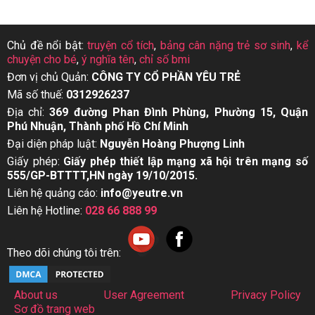
Chủ đề nổi bật:
truyện cổ tích
,
bảng cân nặng trẻ sơ sinh
,
kể
chuyện cho bé
,
ý nghĩa tên
,
chỉ số bmi
Đơn vị chủ Quản:
CÔNG TY CỔ PHẦN YÊU TRẺ
Mã số thuế:
0312926237
Địa chỉ:
369 đường Phan Đình Phùng, Phường 15, Quận
Phú Nhuận, Thành phố Hồ Chí Minh
Đại diện pháp luật:
Nguyễn Hoàng Phượng Linh
Giấy phép:
Giấy phép thiết lập mạng xã hội trên mạng số
555/GP-BTTTT,HN ngày 19/10/2015.
Liên hệ quảng cáo:
info@yeutre.vn
Liên hệ Hotline:
028 66 888 99
Theo dõi chúng tôi trên:
About us
User Agreement
Privacy Policy
Sơ đồ trang web