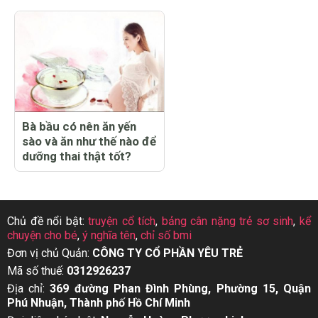
Bà bầu có nên ăn yến
sào và ăn như thế nào để
dưỡng thai thật tốt?
Chủ đề nổi bật:
truyện cổ tích
,
bảng cân nặng trẻ sơ sinh
,
kể
chuyện cho bé
,
ý nghĩa tên
,
chỉ số bmi
Đơn vị chủ Quản:
CÔNG TY CỔ PHẦN YÊU TRẺ
Mã số thuế:
0312926237
Địa chỉ:
369 đường Phan Đình Phùng, Phường 15, Quận
Phú Nhuận, Thành phố Hồ Chí Minh