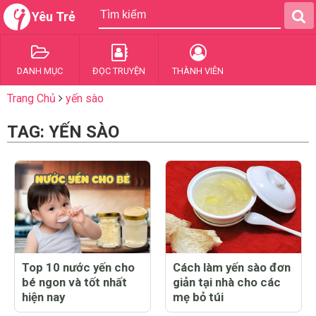
Yêu Trẻ
DANH MỤC
ĐỌC TRUYỆN
THÀNH VIÊN
Trang Chủ
yến sào
TAG: YẾN SÀO
Top 10 nước yến cho
Cách làm yến sào đơn
bé ngon và tốt nhất
giản tại nhà cho các
hiện nay
mẹ bỏ túi