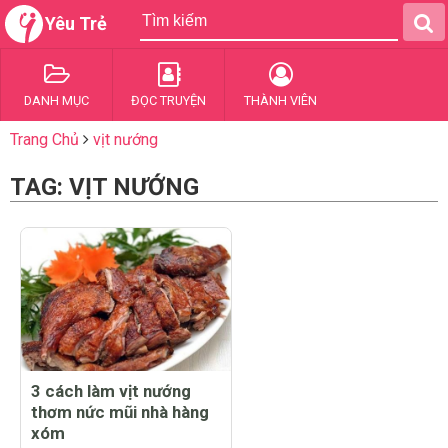
Yêu Trẻ
DANH MỤC
ĐỌC TRUYỆN
THÀNH VIÊN
Trang Chủ
vịt nướng
TAG: VỊT NƯỚNG
3 cách làm vịt nướng
thơm nức mũi nhà hàng
xóm