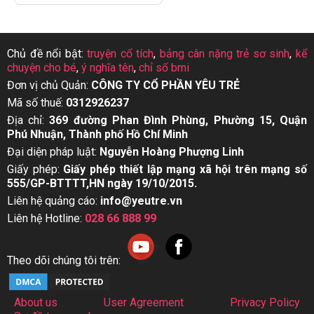
Chủ đề nổi bật:
truyện cổ tích
,
bảng cân nặng trẻ sơ sinh
,
kể
chuyện cho bé
,
ý nghĩa tên
,
chỉ số bmi
Đơn vị chủ Quản:
CÔNG TY CỔ PHẦN YÊU TRẺ
Mã số thuế:
0312926237
Địa chỉ:
369 đường Phan Đình Phùng, Phường 15, Quận
Phú Nhuận, Thành phố Hồ Chí Minh
Đại diện pháp luật:
Nguyễn Hoàng Phượng Linh
Giấy phép:
Giấy phép thiết lập mạng xã hội trên mạng số
555/GP-BTTTT,HN ngày 19/10/2015.
Liên hệ quảng cáo:
info@yeutre.vn
Liên hệ Hotline:
028 66 888 99
Theo dõi chúng tôi trên:
About us
User Agreement
Privacy Policy