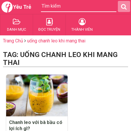
Yêu Trẻ
DANH MỤC
ĐỌC TRUYỆN
THÀNH VIÊN
Trang Chủ
uống chanh leo khi mang thai
TAG: UỐNG CHANH LEO KHI MANG
THAI
Chanh leo với bà bầu có
lợi ích gì?