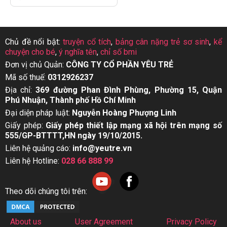
Chủ đề nổi bật:
truyện cổ tích
,
bảng cân nặng trẻ sơ sinh
,
kể
chuyện cho bé
,
ý nghĩa tên
,
chỉ số bmi
Đơn vị chủ Quản:
CÔNG TY CỔ PHẦN YÊU TRẺ
Mã số thuế:
0312926237
Địa chỉ:
369 đường Phan Đình Phùng, Phường 15, Quận
Phú Nhuận, Thành phố Hồ Chí Minh
Đại diện pháp luật:
Nguyễn Hoàng Phượng Linh
Giấy phép:
Giấy phép thiết lập mạng xã hội trên mạng số
555/GP-BTTTT,HN ngày 19/10/2015.
Liên hệ quảng cáo:
info@yeutre.vn
Liên hệ Hotline:
028 66 888 99
Theo dõi chúng tôi trên:
About us
User Agreement
Privacy Policy