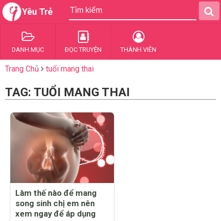
Yêu Trẻ
DANH MỤC
ĐỌC TRUYỆN
THÀNH VIÊN
Trang Chủ
tuổi mang thai
TAG: TUỔI MANG THAI
Làm thế nào để mang
song sinh chị em nên
xem ngay để áp dụng