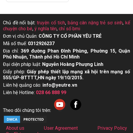
Chủ đề nổi bật:
truyện cổ tích
,
bảng cân nặng trẻ sơ sinh
,
kể
chuyện cho bé
,
ý nghĩa tên
,
chỉ số bmi
Đơn vị chủ Quản:
CÔNG TY CỔ PHẦN YÊU TRẺ
Mã số thuế:
0312926237
Địa chỉ:
369 đường Phan Đình Phùng, Phường 15, Quận
Phú Nhuận, Thành phố Hồ Chí Minh
Đại diện pháp luật:
Nguyễn Hoàng Phượng Linh
Giấy phép:
Giấy phép thiết lập mạng xã hội trên mạng số
555/GP-BTTTT,HN ngày 19/10/2015.
Liên hệ quảng cáo:
info@yeutre.vn
Liên hệ Hotline:
028 66 888 99
Theo dõi chúng tôi trên:
About us
User Agreement
Privacy Policy