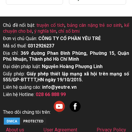
Chủ đề nổi bật:
truyện cổ tích
,
bảng cân nặng trẻ sơ sinh
,
kể
chuyện cho bé
,
ý nghĩa tên
,
chỉ số bmi
Đơn vị chủ Quản:
CÔNG TY CỔ PHẦN YÊU TRẺ
Mã số thuế:
0312926237
Địa chỉ:
369 đường Phan Đình Phùng, Phường 15, Quận
Phú Nhuận, Thành phố Hồ Chí Minh
Đại diện pháp luật:
Nguyễn Hoàng Phượng Linh
Giấy phép:
Giấy phép thiết lập mạng xã hội trên mạng số
555/GP-BTTTT,HN ngày 19/10/2015.
Liên hệ quảng cáo:
info@yeutre.vn
Liên hệ Hotline:
028 66 888 99
Theo dõi chúng tôi trên:
About us
User Agreement
Privacy Policy