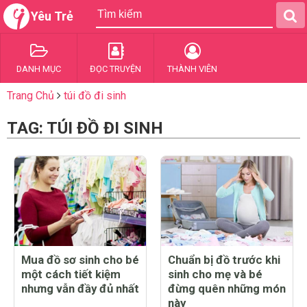
Yêu Trẻ
DANH MỤC
ĐỌC TRUYỆN
THÀNH VIÊN
Trang Chủ
túi đồ đi sinh
TAG: TÚI ĐỒ ĐI SINH
Mua đồ sơ sinh cho bé
Chuẩn bị đồ trước khi
một cách tiết kiệm
sinh cho mẹ và bé
nhưng vẫn đầy đủ nhất
đừng quên những món
này