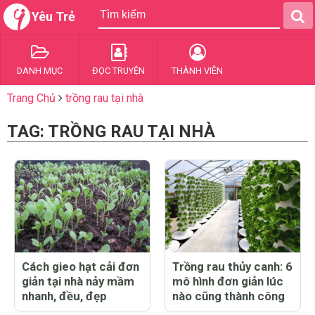
Yêu Trẻ
DANH MỤC
ĐỌC TRUYỆN
THÀNH VIÊN
Trang Chủ
trồng rau tại nhà
TAG: TRỒNG RAU TẠI NHÀ
Cách gieo hạt cải đơn
Trồng rau thủy canh: 6
giản tại nhà nảy mầm
mô hình đơn giản lúc
nhanh, đều, đẹp
nào cũng thành công