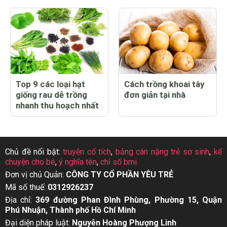
Top 9 các loại hạt
Cách trồng khoai tây
giống rau dễ trồng
đơn giản tại nhà
nhanh thu hoạch nhất
Chủ đề nổi bật:
truyện cổ tích
,
bảng cân nặng trẻ sơ sinh
,
kể
chuyện cho bé
,
ý nghĩa tên
,
chỉ số bmi
Đơn vị chủ Quản:
CÔNG TY CỔ PHẦN YÊU TRẺ
Mã số thuế:
0312926237
Địa chỉ:
369 đường Phan Đình Phùng, Phường 15, Quận
Phú Nhuận, Thành phố Hồ Chí Minh
Đại diện pháp luật:
Nguyễn Hoàng Phượng Linh