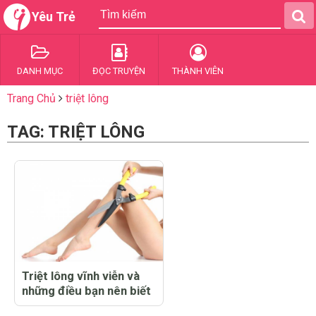
Yêu Trẻ
DANH MỤC
ĐỌC TRUYỆN
THÀNH VIÊN
Trang Chủ
triệt lông
TAG: TRIỆT LÔNG
Triệt lông vĩnh viễn và
những điều bạn nên biết