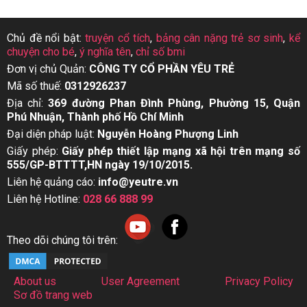
Chủ đề nổi bật:
truyện cổ tích
,
bảng cân nặng trẻ sơ sinh
,
kể
chuyện cho bé
,
ý nghĩa tên
,
chỉ số bmi
Đơn vị chủ Quản:
CÔNG TY CỔ PHẦN YÊU TRẺ
Mã số thuế:
0312926237
Địa chỉ:
369 đường Phan Đình Phùng, Phường 15, Quận
Phú Nhuận, Thành phố Hồ Chí Minh
Đại diện pháp luật:
Nguyễn Hoàng Phượng Linh
Giấy phép:
Giấy phép thiết lập mạng xã hội trên mạng số
555/GP-BTTTT,HN ngày 19/10/2015.
Liên hệ quảng cáo:
info@yeutre.vn
Liên hệ Hotline:
028 66 888 99
Theo dõi chúng tôi trên:
About us
User Agreement
Privacy Policy
Sơ đồ trang web